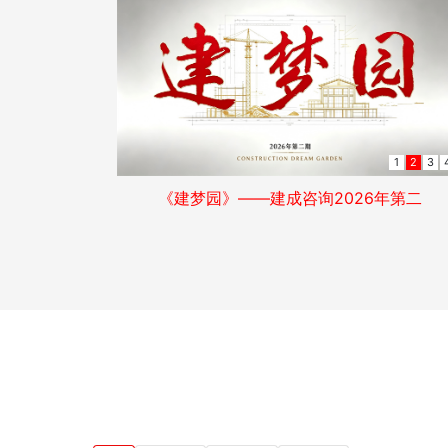
1
2
3
喜报！两千余人激烈竞技，建成咨询一人