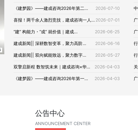
《建梦园》——建成咨询2026年第二...
2026-07-10
中
喜报！两千余人激烈竞技，建成咨询一人...
2026-07-01
广
“建” 构能力・“成” 就价值｜建成...
2026-06-25
广
建成新闻|| 深耕数智变革，聚力高阶...
2026-06-16
行
建成新闻|| 双向赋能致远，聚力数字...
2026-05-27
行
双擎启新程 数智筑未来｜建成咨询×华...
2026-04-03
关
4
《建梦园》——建成咨询2026年第一...
2026-04-03
广
公告中心
ANNOUNCEMENT CENTER